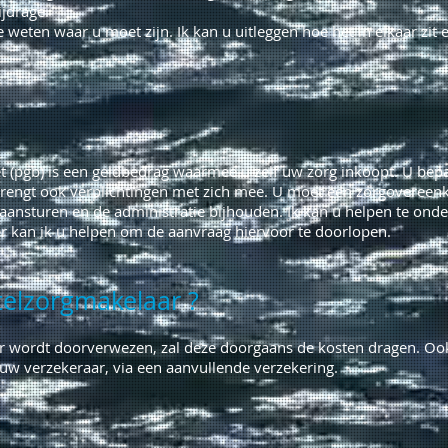
ijdrage.
 weten waar u moet zijn. Ik kan u uitleggen hoe het in elkaar zit 
(pgb) is een geldbedrag waarmee u zelf uw zorg inkoopt. U bepa
brengt ook verplichtingen met zich mee. U moet een zorgovereen
 aansturen en de administratie bijhouden. Ik kan u helpen te on
der kan ik u helpen om de aanvraag hiervoor te doorlopen.
elzorgmakelaar ?
wordt doorverwezen, zal deze doorgaans de kosten dragen. Ook 
 uw verzekeraar, via een aanvullende verzekering.