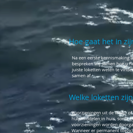
Hoe gaat het in zij
Na een eerste kennismaking aa
bespreken wij samen hoe u he
juiste loketten weten te vinde
samen af.
Welke loketten zijn
Voorzieningen uit de WMO of J
hulpmiddelen in huis, soms zi
voorzieningen worden doorgaa
Wanneer er permanent toezich