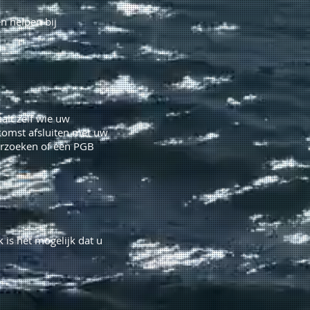
en helpen bij
alt zelf wie uw
komst afsluiten met uw
derzoeken of een PGB
is het mogelijk dat u