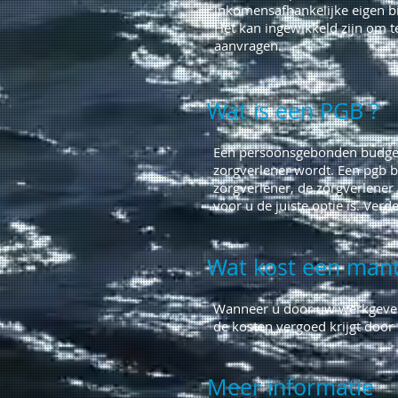
inkomensafhankelijke eigen b
Het kan ingewikkeld zijn om te
aanvragen.
Wat is een PGB ?
Een persoonsgebonden budget 
zorgverlener wordt. Een pgb 
zorgverlener, de zorgverlener
voor u de juiste optie is. Ver
Wat kost een mant
Wanneer u door uw werkgever 
de kosten vergoed krijgt door
Meer informatie