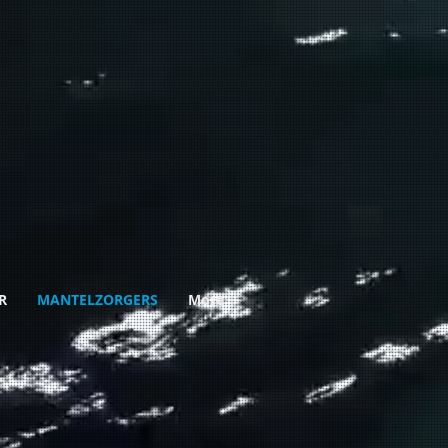
R
MANTELZORGERS
More