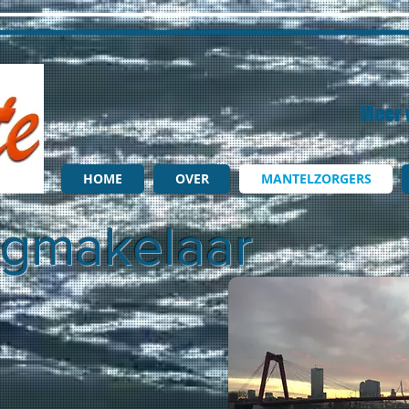
Meer 
HOME
OVER
MANTELZORGERS
rgmakelaar