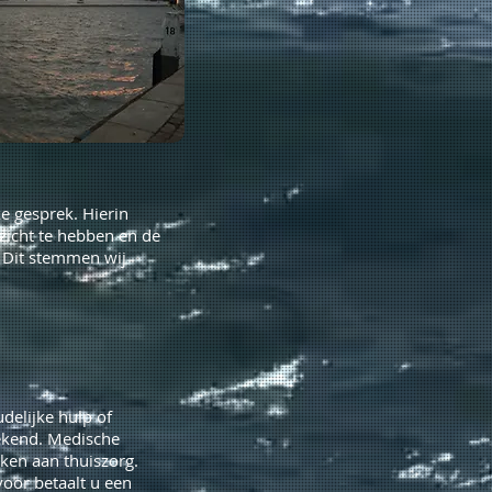
e gesprek. Hierin
zicht te hebben en de
. Dit stemmen wij
delijke hulp of
rekend. Medische
ken aan thuiszorg.
oor betaalt u een