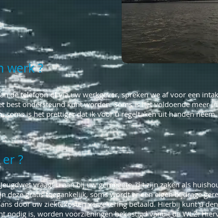
n werk ?
n de telefoon of via uw werkgever, spreken we af voor een intak
t best ondersteund kunt worden. Soms is het voldoende meer in
n, soms is het prettiger dat ik voor u regeltaken uit handen neem
 er ?
eugdwet vraagt u aan bij uw gemeente, dit zijn zaken als huishou
jn deze gratis toegankelijk, soms wordt er een eigen bijdrage ge
ns door uw ziektekosten verzekering betaald. Hierbij kunt u den
t nodig is, worden voorzieningen bekostigd vanuit de WLZ. Hierv