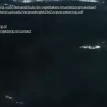
zorg-voor-iemand/hulp-bij-regeltaken-(mantelzorgmakelaar)
tent/uploads/VergoedingMZMZorgverzekering.pdf
g.nl
rigezorg.nl/contact